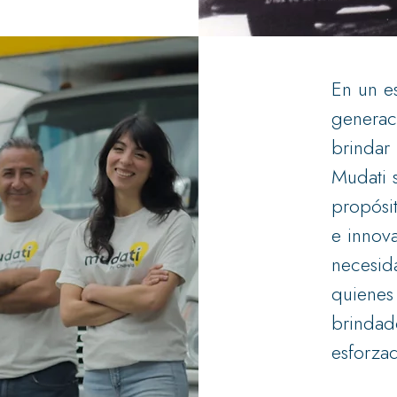
En un e
generac
brindar
Mudati 
propósi
e innov
necesid
quienes
brindad
esforzad