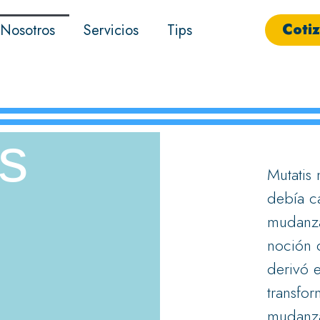
Coti
Nosotros
Servicios
Tips
s
Mutatis
debía c
mudanza
noción 
derivó 
transfo
mudanza