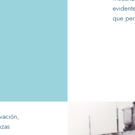
evident
que per
vación,
nzas