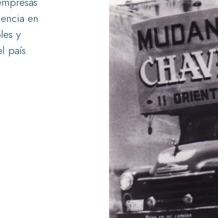
empresas
iencia en
les y
l país.