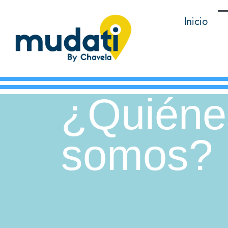
Inicio
¿Quiéne
somos?