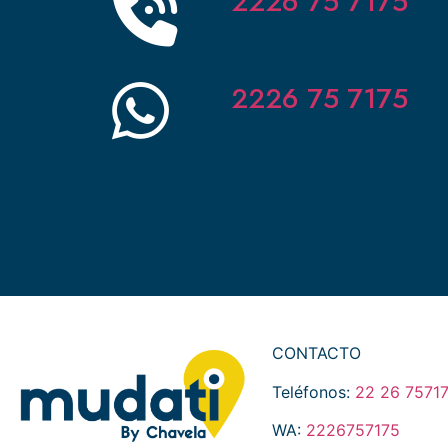
2226 75 7175
2226 75 7175
CONTACTO
Teléfonos:
22 26 7571
WA:
2226757175