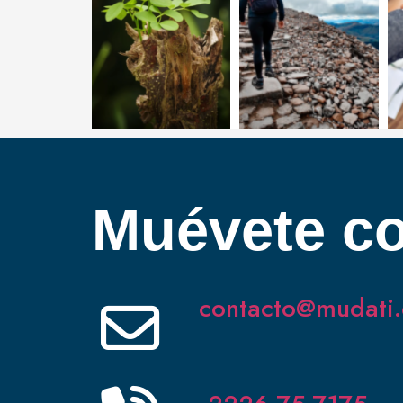
Muévete co
contacto@mudati